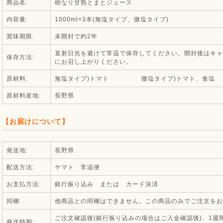
商品名:
樹なり甘熟とまとジュース
内容量:
1000ml×3本(無塩タイプ、微塩タイプ)
賞味期限:
未開封で約2年
直射日光を避けて常温で保存してください。開封後はキャ
保存方法:
にお召し上がりください。
原材料:
無塩タイプ)トマト 微塩タイプ)トマト、食塩
原材料産地:
長野県
【お届けについて】
発送地:
長野県
配送方法:
ヤマト 常温便
お支払方法:
銀行振り込み または カード決済
同梱:
他商品との同梱はできません。この商品のみでご注文をお
ご注文確認後(銀行振り込みの場合はご入金確認後)、1週
発送時期: