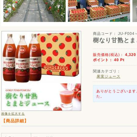
商品コード：
JU-F004
樹なり甘熟とま
販売価格(税込)：
4,32
ポイント：
40
Pt
関連カテゴリ：
果実ジュース
ありがとうございます
た。
画像を拡大する
【商品詳細】